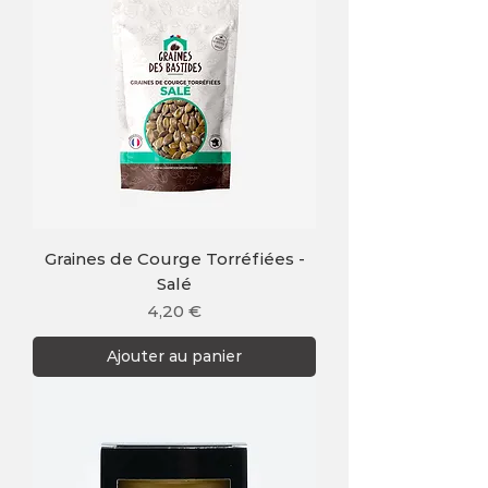
Graines de Courge Torréfiées -
Salé
Prix
4,20 €
Ajouter au panier