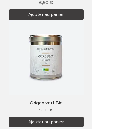
Prix
6,50 €
Ajouter au panier
Origan vert Bio
Prix
5,00 €
Ajouter au panier