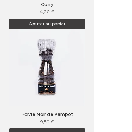
Curry
Prix
4,20 €
Ajouter au panier
Poivre Noir de Kampot
Prix
9,50 €