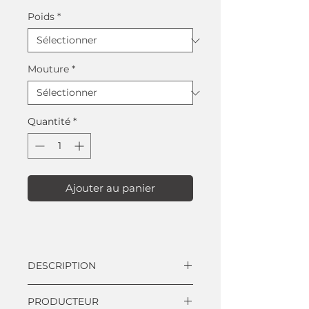
promotionnel
Poids
*
Mouture
*
Quantité
*
Ajouter au panier
DESCRIPTION
Pérou, Éthiopie, Honduras &
PRODUCTEUR
Mexique